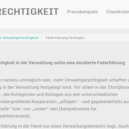
ECHTIGKEIT
Praxisbeispiele
Checkliste
ür Umweltgerechtigkeit
Federführung festlegen
gkeit in der Verwaltung sollte eine dezidierte Federführung
 es nahezu unmöglich sein, mehr Umweltgerechtigkeit schaffen 
g in der Verwaltung festgelegt wird. Vor allem in der Startpha
 die Kolleginnen und Kollegen aus den unterschiedlichen
rübergreifende Kooperation „pflegen“ – und gegebenenfalls a
alb“ bzw. von „unten“ sein (beispielsweise für
tteilvereine).
rführung in der Hand nur eines Verwaltungsbereichs liegt. Auc