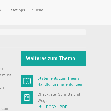
n
Lesetipps
Suche
Weiteres zum Thema
zu
se muss
Statements zum Thema
Handlungsempfehlungen
uch
Checkliste: Schritte und
Wege
DOCX
|
PDF
h kann