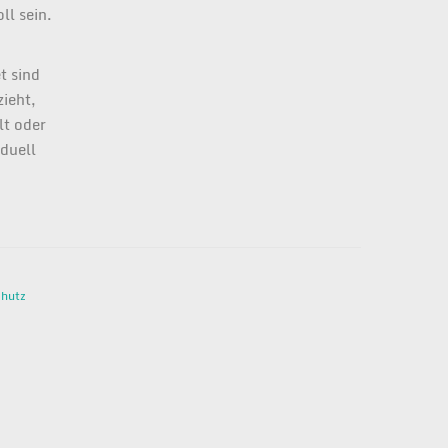
ll sein.
t sind
ieht,
lt oder
duell
hutz