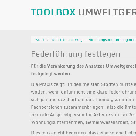
TOOLBOX
UMWELTGER
Main
navigation
Direkt
zum
Inhalt
Start
Schritte und Wege - Handlungsempfehlungen f
Federführung festlegen
Für die Verankerung des Ansatzes Umweltgerechti
festgelegt werden.
Die Praxis zeigt: In den meisten Städten dürfte
wollen, wenn dafür nicht eine klare Federführun
sich jemand dezidiert um das Thema „kümmern“,
Fachbereichen zusammenbringen – also die ämte
zentrale Ansprechperson für Akteure von „außerh
Wohnungsunternehmen, Gemeinwesenarbeit, Stad
Dies muss nicht bedeuten, dass eine solche Fede