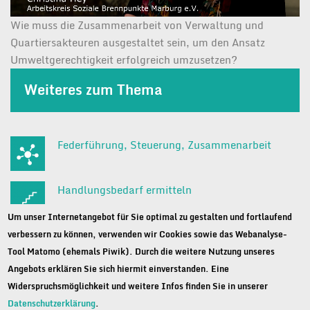
Wie muss die Zusammenarbeit von Verwaltung und
Quartiersakteuren ausgestaltet sein, um den Ansatz
Umweltgerechtigkeit erfolgreich umzusetzen?
Weiteres zum Thema
Federführung, Steuerung, Zusammenarbeit
Handlungsbedarf ermitteln
Um unser Internetangebot für Sie optimal zu gestalten und fortlaufend
Ziele und Maßnahmen entwickeln und umsetzen
verbessern zu können, verwenden wir Cookies sowie das Webanalyse-
Tool Matomo (ehemals Piwik). Durch die weitere Nutzung unseres
Angebots erklären Sie sich hiermit einverstanden. Eine
Widerspruchsmöglichkeit und weitere Infos finden Sie in unserer
Datenschutzerklärung
.
© 2025 Deutsches Institut für Urbanistik gGmbH |
Kontakt
|
Impressum