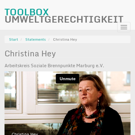
TOOLBOX
UMWELTGERECHTIGKEIT
Direkt
Navi
zum
aktiv
Inhalt
Start
Statements
Christina Hey
Christina Hey
Arbeitskreis Soziale Brennpunkte Marburg e.V.