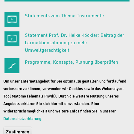
Statements zum Thema Instrumente
Statement Prof. Dr. Heike Köckler: Beitrag der
Lärmaktionsplanung zu mehr
Umweltgerechtigkeit
Programme, Konzepte, Planung überprüfen
Checkliste: Relevanz von Instrumenten für
Um unser Internetangebot für Sie optimal zu gestalten und fortlaufend
Umweltgerechtigkeit
verbessern zu können, verwenden wir Cookies sowie das Webanalyse-
DOCX
|
PDF
Tool Matomo (ehemals Piwik). Durch die weitere Nutzung unseres
Angebots erklären Sie sich hiermit einverstanden. Eine
Widerspruchsmöglichkeit und weitere Infos finden Sie in unserer
Datenschutzerklärung
.
© 2025 Deutsches Institut für Urbanistik gGmbH |
Kontakt
|
Impressum
|
Datenschutz
Zustimmen