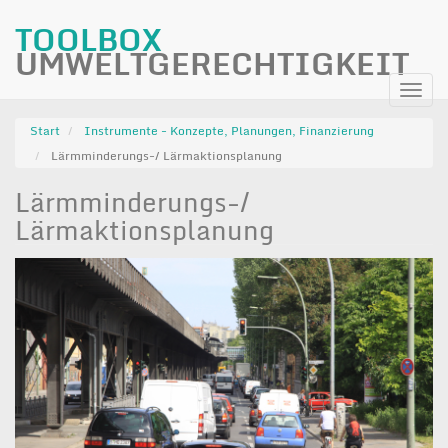
TOOLBOX
UMWELTGERECHTIGKEIT
Direkt
Navi
zum
aktiv
Inhalt
Start
Instrumente - Konzepte, Planungen, Finanzierung
Lärmminderungs-/ Lärmaktionsplanung
Lärmminderungs-/
Lärmaktionsplanung